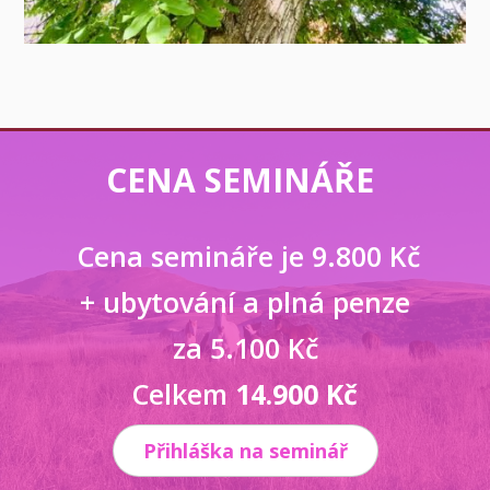
CENA SEMINÁŘE
Cena semináře je 9.800 Kč
+ ubytování a plná penze
za 5.100 Kč
Celkem
14.900 Kč
Přihláška na seminář