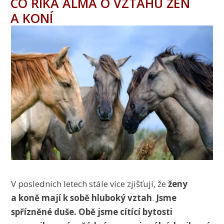
CO ŘÍKÁ ALMA O VZTAHU ŽEN
A KONÍ
V posledních letech stále více zjišťuji, že
ženy
a koně mají k sobě hluboký vztah
.
Jsme
spřízněné duše. Obě jsme cítící bytosti