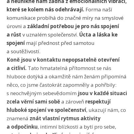
a neunikne nám žádná z emocionálních vibrací,
které se kolem nás odehrávají.
Forma naší
komunikace probíhá do značné míry na smyslové
úrovni a
základní potřebou je pro nás spojení
a růst
v uznalém společenství.
Úcta a láska ke
spojení
mají přednost před samotou
a soutěživostí.
Koně jsou v kontaktu nepopsatelně otevření
a citliví.
Tato hmatatelná přítomnost se nás
hluboce dotýká a okamžitě nám ženám připomíná
něco, co jsme častokrát zapomněly a pohřbily:
s neochvějným sebevědomím
jsou v každé situaci
zcela věrní sami sobě
a zároveň
respektují
hluboké spojení ve společenství
, ukazují nám, co
znamená
znát vlastní rytmus aktivity
a odpočinku
, intimní blízkosti a bytí pro sebe,