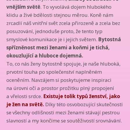
vnějším světě
. To vyvolává dojem hlubokého
klidu a živé bdělosti stejnou měrou. Koně nám
zrcadlí náš vnitřní svět zcela přirozeně a zcela bez
posuzování, jednoduše proto, že tento typ
smyslové komunikace je i jejich světem.
Bytostná
spřízněnost mezi ženami a koňmi je tichá,
okouzlující a hluboce dojemná.
To, co nás ženy bytostně spojuje, je naše hluboká,
prvotní touha po společenství naplněném
oceněním. Navzájem si poskytujeme inspiraci
na úrovni očí a prostor prožitku plný propojení
a vřelosti srdce.
Existuje tolik typů ženství, jako
je žen na světě.
Díky této osvobozující skutečnosti
se všechny odlišnosti mezi ženami stávají pestrou
slavností a my končíme se soutěživostí srovnávání.