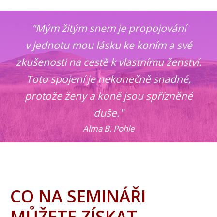
"Mým žitým snem je propojování
v jednotu mou lásku ke koním a své
zkušenosti na cestě k vlastnímu ženství.
Toto spojení je nekonečně snadné,
protože ženy a koně jsou spřízněné
duše."
Alma B. Pohle
CO NA SEMINÁŘI
MŮŽETE ZÍSKAT