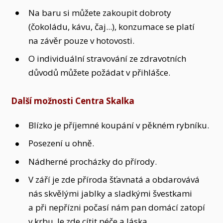
Na baru si můžete zakoupit dobroty
(čokoládu, kávu, čaj...), konzumace se platí
na závěr pouze v hotovosti.
O individuální stravování ze zdravotních
důvodů můžete požádat v přihlášce.
Další možnosti Centra Skalka
Blízko je příjemné koupání v pěkném rybníku.
Posezení u ohně.
Nádherné procházky do přírody.
V září je zde příroda šťavnatá a obdarovává
nás skvělými jablky a sladkými švestkami
a při nepřízni počasí nám pan domácí zatopí
v krbu. Je zde cítit péče a láska.