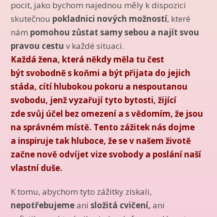
pocit, jako bychom najednou měly k dispozici
skutečnou
pokladnici nových možností
, které
nám
pomohou zůstat samy sebou a najít svou
pravou cestu
v každé situaci.
Každá žena, která někdy měla tu čest
být svobodně s koňmi a být přijata do jejich
stáda, cítí hlubokou pokoru a nespoutanou
svobodu, jenž vyzařují tyto bytosti, žijící
zde svůj účel bez omezení a s vědomím, že jsou
na správném místě. Tento zážitek nás dojme
a inspiruje tak hluboce, že se v našem životě
začne nově odvíjet vize svobody a poslání naší
vlastní duše.
K tomu, abychom tyto zážitky získali,
nepotřebujeme
ani
složitá cvičení,
ani