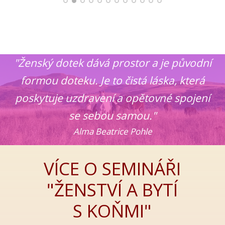
"Ženský dotek dává prostor a je původní
formou doteku. Je to čistá láska, která
poskytuje uzdravení a opětovné spojení
se sebou samou."
Alma Beatrice Pohle
VÍCE O SEMINÁŘI
"ŽENSTVÍ A BYTÍ
S KOŇMI"