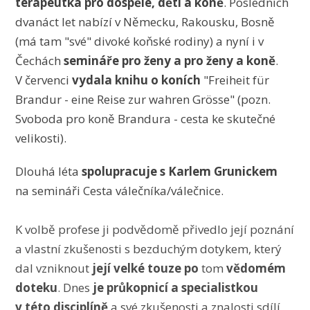
terapeutka pro dospělé, děti a koně
. Posledních
dvanáct let nabízí v Německu, Rakousku, Bosně
(má tam "své" divoké koňské rodiny) a nyní i v
Čechách
semináře pro ženy a pro ženy a koně
.
V červenci
vydala knihu o koních
"Freiheit für
Brandur - eine Reise zur wahren Grösse" (pozn.
Svoboda pro koně Brandura - cesta ke skutečné
velikosti).
Dlouhá léta
spolupracuje s Karlem Grunickem
na semináři Cesta válečníka/válečnice.
K volbě profese ji podvědomě přivedlo její poznání
a vlastní zkušenosti s bezduchým dotykem, který
dal vzniknout
její velké touze po
tom
vědomém
doteku
. Dnes
je průkopnicí a specialistkou
v této disciplíně
a své zkušenosti a znalosti sdílí