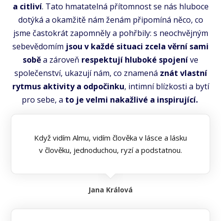
a citliví
. Tato hmatatelná přítomnost se nás hluboce
dotýká a okamžitě nám ženám připomíná něco, co
jsme častokrát zapomněly a pohřbily: s neochvějným
sebevědomím
jsou v každé situaci zcela věrní sami
sobě
a zároveň
respektují hluboké spojení
ve
společenství, ukazují nám, co znamená
znát vlastní
rytmus aktivity a odpočinku
, intimní blízkosti a bytí
pro sebe, a
to je velmi nakažlivé a inspirující.
Když vidím Almu, vidím člověka v lásce a lásku
v člověku, jednoduchou, ryzí a podstatnou.
Jana Králová