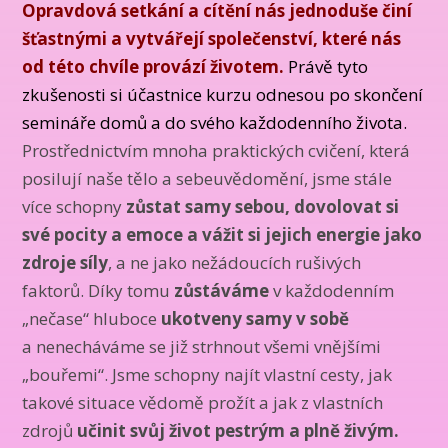
Opravdová setkání a cítění nás jednoduše činí
šťastnými a vytvářejí společenství, které nás
od této chvíle provází životem.
Právě tyto
zkušenosti si účastnice kurzu odnesou po skončení
semináře domů a do svého každodenního života.
Prostřednictvím mnoha praktických cvičení, která
posilují naše tělo a sebeuvědomění, jsme stále
více schopny
zůstat samy sebou, dovolovat si
své pocity a emoce a vážit si jejich energie jako
zdroje síly
, a ne jako nežádoucích rušivých
faktorů. Díky tomu
zůstáváme
v každodenním
„nečase“ hluboce
ukotveny samy v sobě
a nenecháváme se již strhnout všemi vnějšími
„bouřemi“. Jsme schopny najít vlastní cesty, jak
takové situace vědomě prožít a jak z vlastních
zdrojů
učinit svůj život pestrým a plně živým.