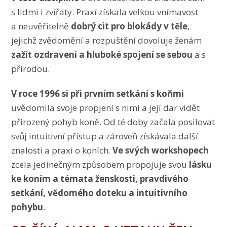
s lidmi i zvířaty. Praxí získala velkou vnímavost
a neuvěřitelně
dobrý cit pro blokády v těle
,
jejichž zvědomění a rozpuštění dovoluje ženám
zažít ozdravení a hluboké spojení se sebou
a s
přírodou.
V roce 1996 si při prvním setkání s koňmi
uvědomila svoje propjení s nimi a její dar vidět
přirozený pohyb koně. Od té doby začala posilovat
svůj intuitivní přístup a zároveň získávala další
znalosti a praxi o koních.
Ve svých workshopech
zcela jedinečným způsobem propojuje svou
lásku
ke koním a témata ženskosti, pravdivého
setkání, vědomého doteku a intuitivního
pohybu
.