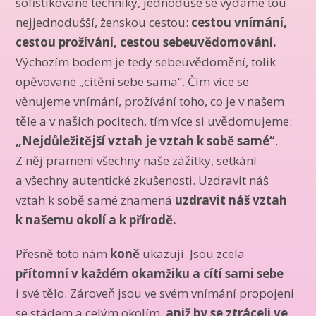
sofistikované techniky, jednoduše se vydáme tou
nejjednodušší, ženskou cestou:
cestou vnímání,
cestou prožívání, cestou sebeuvědomování.
Výchozím bodem je tedy sebeuvědomění, tolik
opěvované „cítění sebe sama“. Čím více se
věnujeme vnímání, prožívání toho, co je v našem
těle a v našich pocitech, tím více si uvědomujeme:
„Nejdůležitější vztah je vztah k sobě samé“
.
Z něj pramení všechny naše zážitky, setkání
a všechny autentické zkušenosti. Uzdravit náš
vztah k sobě samé znamená
uzdravit náš vztah
k našemu okolí a k přírodě.
Přesně toto nám
koně
ukazují. Jsou zcela
přítomní v každém okamžiku a cítí sami sebe
i své tělo. Zároveň jsou ve svém vnímání propojeni
se stádem a celým okolím,
aniž by se ztráceli ve